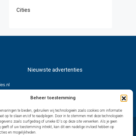
Cities
Nieuwste advertenties
es.nl
Beheer toestemming
ervaringen te bieden, gebruiken wij technologieën zoals cookies om informatie
aat op te slaan en/of te raadplegen. Door in te stemmen met deze technologieën
gevens zoals surfgedrag of unieke ID's op deze site verwerken. Als je geen
geeft of uw toestemming intrekt, kan dit een nadelige invloed hebben op
cties en mogelijkheden.