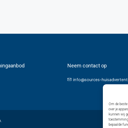
ingaanbod
Neem contact op
info@sources-huisadvertenti
Om de beste 
over je appar
kunnen wij ge
toestemming 
n.
bepaalde fun