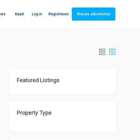
Log in
Registreren
ies
Kaart
Nieuwe advertentie
Featured Listings
Property Type