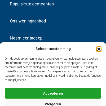
Populairste gemeentes
Ons woningaanbod
Neem contact op
Beheer toestemming
info@sources-huisadvertenties.nl
Om de beste ervaringen te bieden, gebruiken wij technologieën zoals cookies
om informatie over je apparaat op te slaan en/of te raadplegen. Door in te
Nieuwste advertenties
stemmen met deze technologieën kunnen wij gegevens zoals surfgedrag of
unieke ID's op deze site verwerken. Als je geen toestemming geeft of uw
toestemming intrekt, kan dit een nadelige invloed hebben op bepaalde functies
en mogelijkheden.
© Sources Huisadvertenties - Alle rechten voorbehouden.
Accepteren
Weigeren