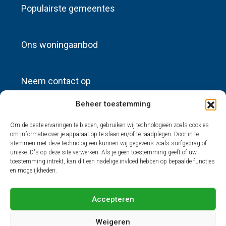
Populairste gemeentes
Ons woningaanbod
Neem contact op
Beheer toestemming
info@sources-huisadvertenties.nl
Om de beste ervaringen te bieden, gebruiken wij technologieën zoals cookies
om informatie over je apparaat op te slaan en/of te raadplegen. Door in te
Nieuwste advertenties
stemmen met deze technologieën kunnen wij gegevens zoals surfgedrag of
unieke ID's op deze site verwerken. Als je geen toestemming geeft of uw
toestemming intrekt, kan dit een nadelige invloed hebben op bepaalde functies
en mogelijkheden.
© Sources Huisadvertenties - Alle rechten voorbehouden.
Accepteren
Weigeren