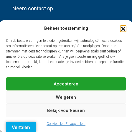
Neem contact op
info@sources-huisadvertenties.nl
Beheer toestemming
Om de beste ervaringen te bieden, gebruiken wij technologieën zoals cookies
Nieuwste advertenties
om informatie over je apparaat op te slaan en/of te raadplegen. Door in te
stemmen met deze technologieën kunnen wij gegevens zoals surfgedrag of
unieke ID's op deze site verwerken. Als je geen toestemming geeft of uw
toestemming intrekt, kan dit een nadelige invloed hebben op bepaalde functies
en mogelijkheden.
© Sources Huisadvertenties - Alle rechten voorbehouden.
Accepteren
Weigeren
Bekijk voorkeuren
Cookiebeleid
Privacybeleid
Vertalen