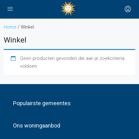
Home
/ Winkel
Winkel
Geen producten gevonden die aan je zoekcriteria
voldoen.
Populairste gemeentes
Ons woningaanbod