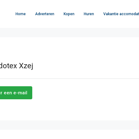
Home
Adverteren
Kopen
Huren
Vakantie accomodat
dotex Xzej
r een e-mail