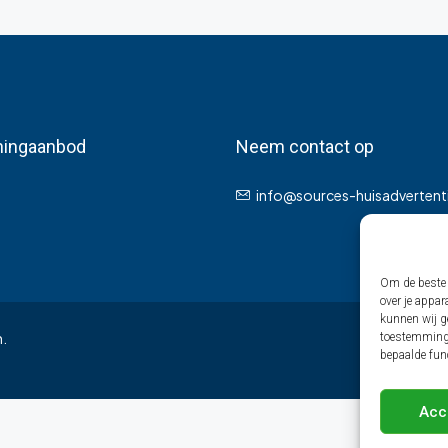
ingaanbod
Neem contact op
info@sources-huisadvertenti
Om de beste 
over je appar
kunnen wij ge
n.
toestemming 
bepaalde fun
Acc