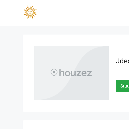
Jde
Stuu