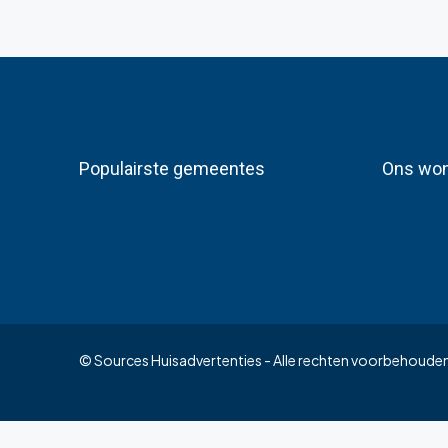
Populairste gemeentes
Ons won
© Sources Huisadvertenties - Alle rechten voorbehoude