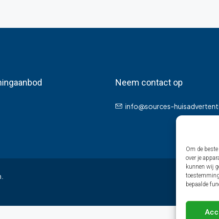
ingaanbod
Neem contact op
info@sources-huisadvertenti
Om de beste 
over je appar
kunnen wij ge
n.
toestemming 
bepaalde fun
Acc