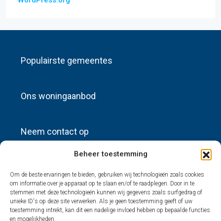
WordPress.org
Populairste gemeentes
Ons woningaanbod
Neem contact op
Beheer toestemming
info@sources-huisadvertenties.nl
Om de beste ervaringen te bieden, gebruiken wij technologieën zoals cookies
om informatie over je apparaat op te slaan en/of te raadplegen. Door in te
Nieuwste advertenties
stemmen met deze technologieën kunnen wij gegevens zoals surfgedrag of
unieke ID's op deze site verwerken. Als je geen toestemming geeft of uw
toestemming intrekt, kan dit een nadelige invloed hebben op bepaalde functies
en mogelijkheden.